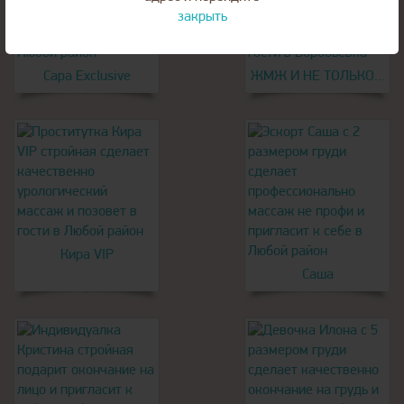
закрыть
Сара Exclusive
ЖМЖ И НЕ ТОЛЬКО…
Кира VIP
Саша