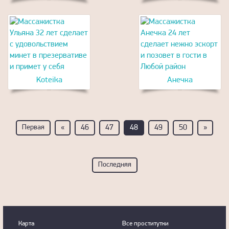
Koteika
Анечка
Первая
«
46
47
48
49
50
»
Последняя
Карта
Все проститутки